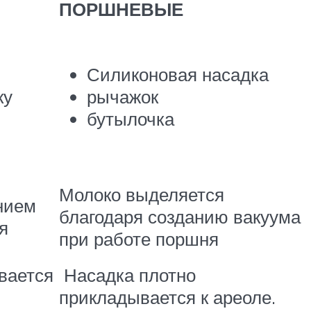
ПОРШНЕВЫЕ
Силиконовая насадка
ку
рычажок
бутылочка
Молоко выделяется
нием
благодаря созданию вакуума
я
при работе поршня
вается
Насадка плотно
прикладывается к ареоле.