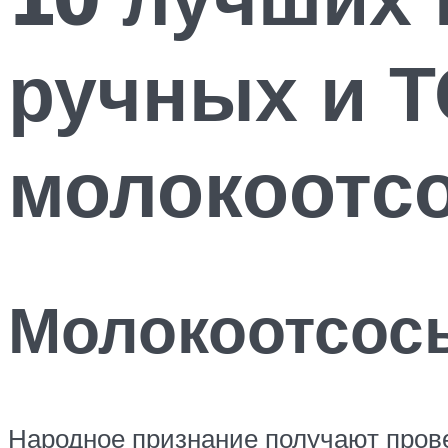
ручных и Т
молокоотс
Молокоотсос
Народное признание получают пров