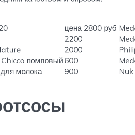
/20
цена 2800 руб
Mede
2200
Med
Nature
2000
Phi
 Chicco помповый
600
Mede
 для молока
900
Nuk
оотсосы