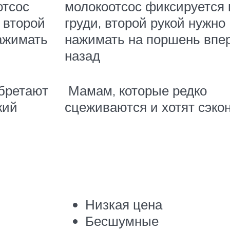
отсос
молокоотсос фиксируется 
, второй
груди, второй рукой нужно
нажимать
нажимать на поршень впе
назад
бретают
Мамам, которые редко
кий
сцеживаются и хотят сэко
Низкая цена
Бесшумные