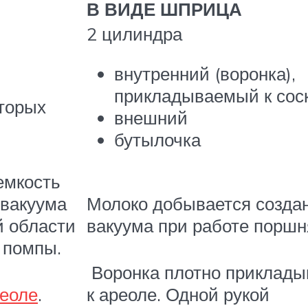
В ВИДЕ ШПРИЦА
2 цилиндра
внутренний (воронка),
прикладываемый к сос
оторых
внешний
бутылочка
емкость
 вакуума
Молоко добывается созда
й области
вакуума при работе поршн
 помпы.
Воронка плотно приклады
реоле
.
к ареоле. Одной рукой