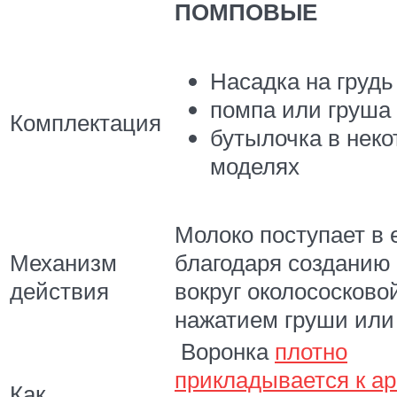
ПОМПОВЫЕ
Насадка на грудь
помпа или груша
Комплектация
бутылочка в нек
моделях
Молоко поступает в 
Механизм
благодаря созданию
действия
вокруг околососково
нажатием груши или
Воронка
плотно
прикладывается к а
Как