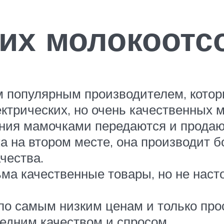
их молокоотс
 популярным производителем, которы
ктрических, но очень качественных 
ания мамочками передаются и продают
а на втором месте, она производит 
чества.
ьма качественные товары, но не наст
по самым низким ценам и только пр
редним качеством и спросом.