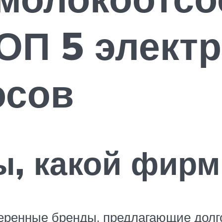
ОП 5 элект
осов
ы, какой фир
еренные бренды, предлагающие долго