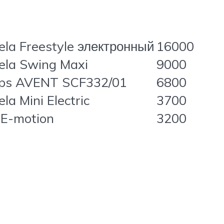
la Freestyle электронный
16000
ela Swing Maxi
9000
lips AVENT SCF332/01
6800
la Mini Electric
3700
 E-motion
3200