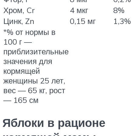
Хром, Cr
4 мкг
8%
Цинк, Zn
0,15 мг
1,3%
*% от нормы в
100 г —
приблизительные
значения для
кормящей
женщины 25 лет,
вес — 65 кг, рост
— 165 см
Яблоки в рационе