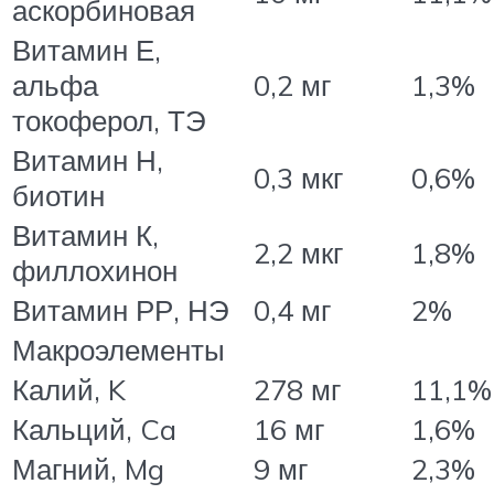
аскорбиновая
Витамин Е,
альфа
0,2 мг
1,3%
токоферол, ТЭ
Витамин Н,
0,3 мкг
0,6%
биотин
Витамин К,
2,2 мкг
1,8%
филлохинон
Витамин РР, НЭ
0,4 мг
2%
Макроэлементы
Калий, K
278 мг
11,1%
Кальций, Ca
16 мг
1,6%
Магний, Mg
9 мг
2,3%