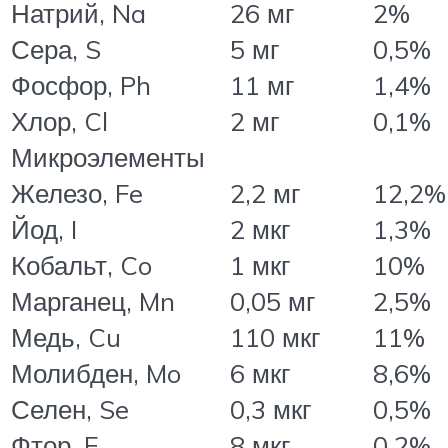
Натрий, Na
26 мг
2%
Сера, S
5 мг
0,5%
Фосфор, Ph
11 мг
1,4%
Хлор, Cl
2 мг
0,1%
Микроэлементы
Железо, Fe
2,2 мг
12,2%
Йод, I
2 мкг
1,3%
Кобальт, Co
1 мкг
10%
Марганец, Mn
0,05 мг
2,5%
Медь, Cu
110 мкг
11%
Молибден, Mo
6 мкг
8,6%
Селен, Se
0,3 мкг
0,5%
Фтор, F
8 мкг
0,2%