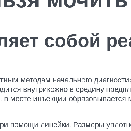
ляет собой ре
тным методам начального диагностир
дится внутрикожно в средину предпл
жу, в месте инъекции образовывается
при помощи линейки. Размеры уплот