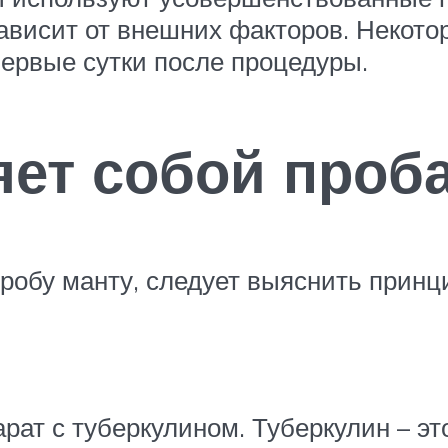
ависит от внешних факторов. Некото
первые сутки после процедуры.
яет собой проб
робу манту, следует выяснить принци
арат с туберкулином. Туберкулин – э