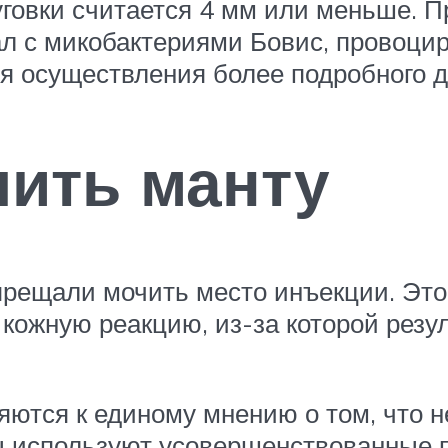
овки считается 4 мм или меньше. Пр
вал с микобактериями Бовис, провоци
я осуществления более подробного д
ить манту
прещали мочить место инъекции. Это
кожную реакцию, из-за которой резул
ются к единому мнению о том, что н
ы используют усовершенствованные п