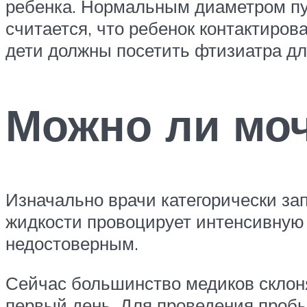
ребенка. Нормальным диаметром пуг
считается, что ребенок контактиро
дети должны посетить фтизиатра дл
Можно ли моч
Изначально врачи категорически за
жидкости провоцирует интенсивную 
недостоверным.
Сейчас большинство медиков склоня
первый день. Для проведения проб