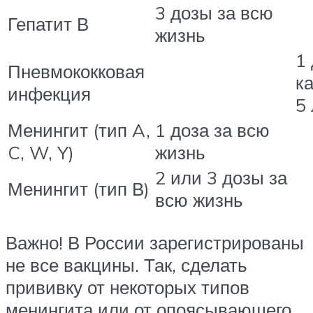
3 дозы за всю
Гепатит В
жизнь
1
Пневмококковая
к
инфекция
5 
Менингит (тип A,
1 доза за всю
C, W, Y)
жизнь
2 или 3 дозы за
Менингит (тип В)
всю жизнь
Важно! В России зарегистрированы
не все вакцины. Так, сделать
прививку от некоторых типов
менингита или от опоясывающего