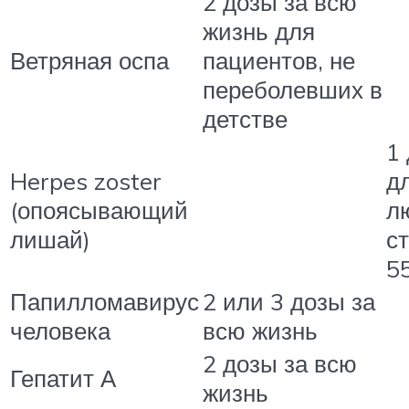
2 дозы за всю
жизнь для
Ветряная оспа
пациентов, не
переболевших в
детстве
1
Herpes zoster
д
(опоясывающий
л
лишай)
с
5
Папилломавирус
2 или 3 дозы за
человека
всю жизнь
2 дозы за всю
Гепатит А
жизнь