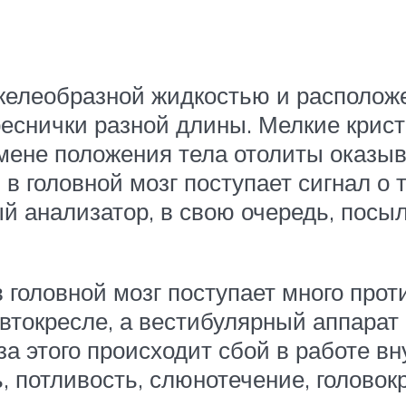
елеобразной жидкостью и расположен
реснички разной длины. Мелкие крис
емене положения тела отолиты оказы
 в головной мозг поступает сигнал о 
й анализатор, в свою очередь, посы
в головной мозг поступает много про
автокресле, а вестибулярный аппарат
за этого происходит сбой в работе вн
, потливость, слюнотечение, головокр