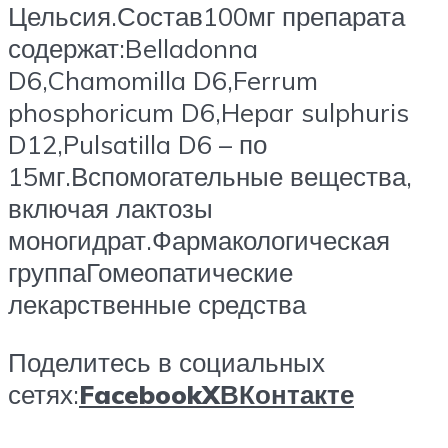
Цельсия.Состав100мг препарата
содержат:Belladonna
D6,Chamomilla D6,Ferrum
phosphoricum D6,Hepar sulphuris
D12,Pulsatilla D6 – по
15мг.Вспомогательные вещества,
включая лактозы
моногидрат.Фармакологическая
группаГомеопатические
лекарственные средства
Поделитесь в социальных
сетях:
Facebook
X
ВКонтакте