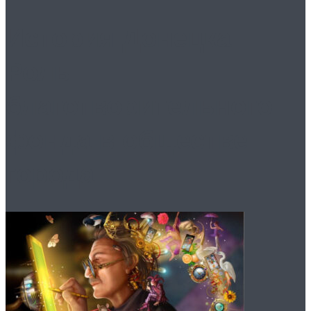
История Донецка:
Роль
благотворительного
фонда в обществе
города