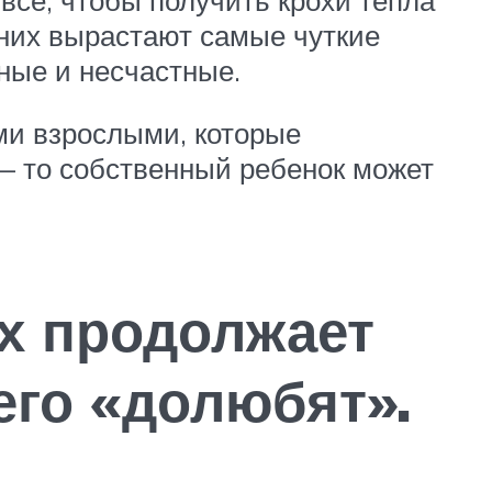
них вырастают самые чуткие
ные и несчастные.
ми взрослыми, которые
— то собственный ребенок может
х продолжает
его «долюбят».