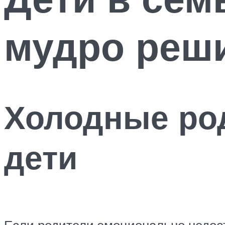
мудро реш
Холодные ро
дети
Если родители эмоционально недост