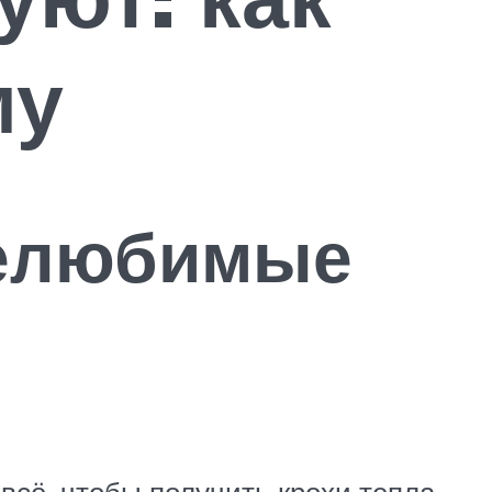
му
нелюбимые
всё, чтобы получить крохи тепла