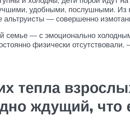
учшими, удобными, послушными. Из 
ые альтруисты — совершенно измотан
ой семье — с эмоционально холодны
остоянно физически отсутствовали, 
х тепла взрослы
дно ждущий, что 