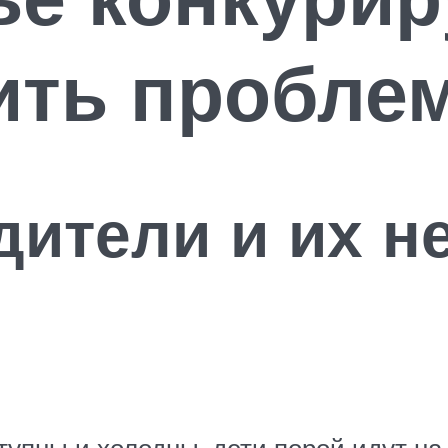
ить пробле
дители и их 
упны и холодны, дети порой идут на 