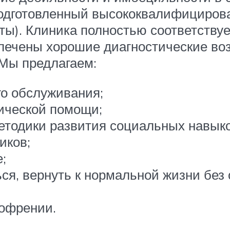
одготовленный высококвалифицирова
вты). Клиника полностью соответств
печены хорошие диагностические воз
 Мы предлагаем:
го обслуживания;
ической помощи;
етодики развития социальных навыко
иков;
;
я, вернуть к нормальной жизни без 
гофрении.