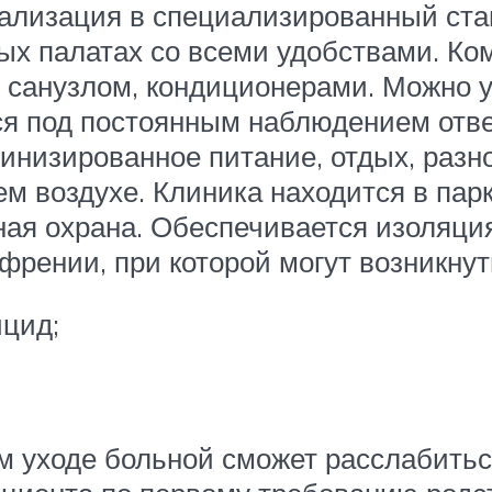
тализация в специализированный ст
ых палатах со всеми удобствами. Ко
 санузлом, кондиционерами. Можно 
ся под постоянным наблюдением отве
низированное питание, отдых, разн
ем воздухе. Клиника находится в па
ая охрана. Обеспечивается изоляция
френии, при которой могут возникну
ицид;
м уходе больной сможет расслабитьс