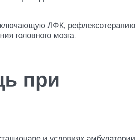
 включающую ЛФК, рефлексотерапию
ия головного мозга,
ь при
стационаре и условиях амбулатории.