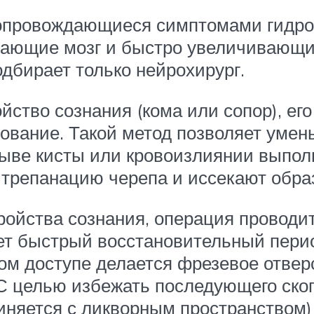
сопровождающиеся симптомами гидр
ающие мозг и быстро увеличивающие
дбирает только нейрохирург.
йство сознания (кома или сопор), ег
ование. Такой метод позволяет умен
ыве кисты или кровоизлиянии выпол
 трепанацию черепа и иссекают обра
ройства сознания, операция проводи
т быстрый восстановительный пери
м доступе делается фрезевое отверс
 С целью избежать последующего ско
диняется с ликворным пространством)