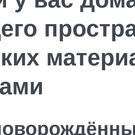
го простра
ких матери
ками
новорождённ