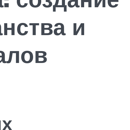
нства и
алов
ых