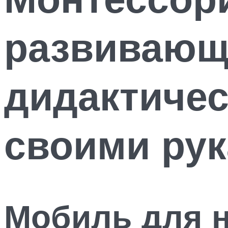
развивающе
дидактичес
своими ру
Мобиль для 