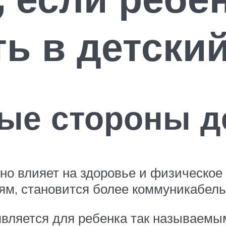
ть в детски
е стороны де
тно влияет на здоровье и физическо
иям, становится более коммуникабел
является для ребенка так называемы