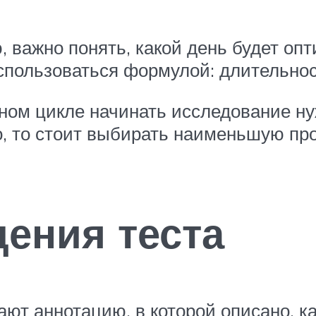
ю, важно понять, какой день будет оп
спользоваться формулой: длительнос
ном цикле начинать исследование ну
, то стоит выбирать наименьшую пр
дения теста
ают аннотацию, в которой описано, к