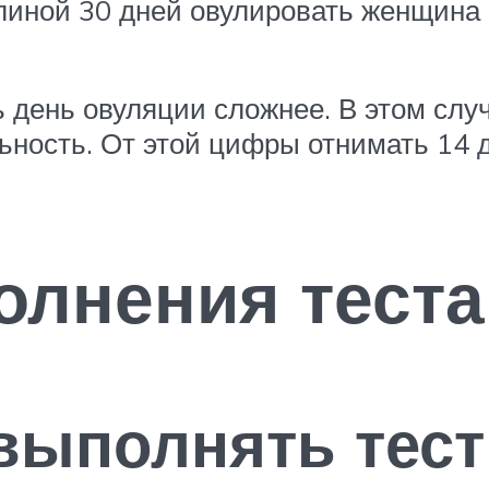
линой 30 дней овулировать женщина 
 день овуляции сложнее. В этом случ
ость. От этой цифры отнимать 14 дн
лнения теста
 выполнять тес