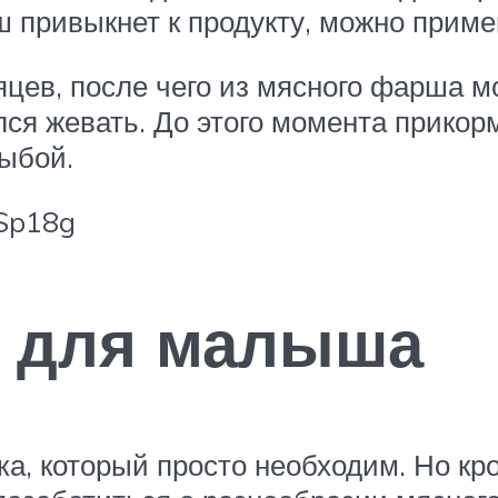
ш привыкнет к продукту, можно приме
яцев, после чего из мясного фарша м
лся жевать. До этого момента прикор
рыбой.
RSp18g
 для малыша
а, который просто необходим. Но кр