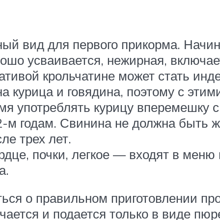
ый вид для первого прикорма. Начина
рошо усваивается, нежирная, включае
ативой крольчатине может стать инде
а курица и говядина, поэтому с эти
я употреблять курицу вперемешку с
-м годам. Свинина не должна быть жи
ле трех лет.
дце, почки, легкое — входят в меню 
а.
ься о правильном приготовлении про
ается и подается только в виде пюр