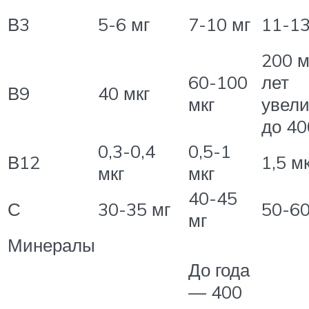
В3
5-6 мг
7-10 мг
11-13
200 м
60-100
лет
В9
40 мкг
мкг
увели
до 40
0,3-0,4
0,5-1
В12
1,5 м
мкг
мкг
40-45
С
30-35 мг
50-60
мг
Минералы
До года
— 400