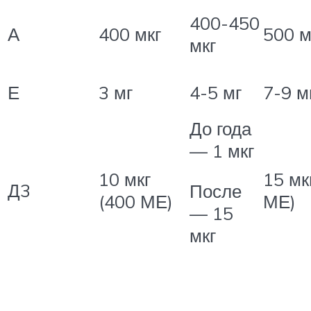
400-450
А
400 мкг
500 м
мкг
Е
3 мг
4-5 мг
7-9 м
До года
— 1 мкг
10 мкг
15 мк
Д3
После
(400 МЕ)
МЕ)
— 15
мкг