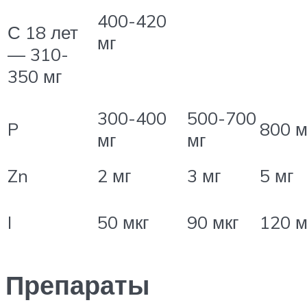
400-420
С 18 лет
мг
— 310-
350 мг
300-400
500-700
P
800 м
мг
мг
Zn
2 мг
3 мг
5 мг
I
50 мкг
90 мкг
120 м
Препараты