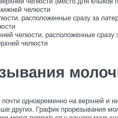
ерхней челюсти (место для клыков п
нижней челюсти
елюсти, расположенные сразу за лат
люсти
жней челюсти, расположенные сразу
ерхней челюсти
зывания молоч
почти одновременно на верхней и ни
ьше других. График прорезывания мол
ыки могут появиться у вашего малыш