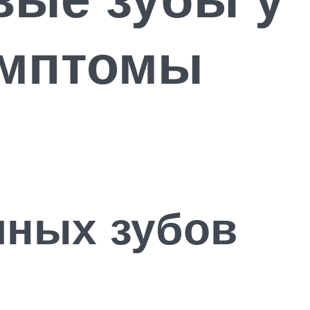
имптомы
чных зубов