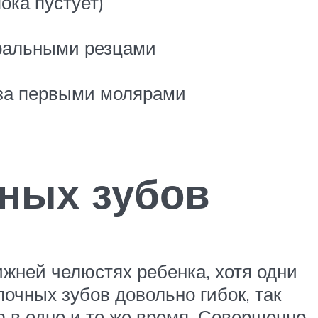
ока пустует)
еральными резцами
 за первыми молярами
ных зубов
жней челюстях ребенка, хотя одни
очных зубов довольно гибок, так
а в одно и то же время. Совершенно