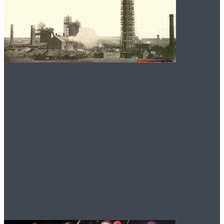
История Донецка:
Роль
благотворительного
фонда в обществе
города