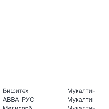
Вифитех
Мукалтин
АВВА-РУС
Мукалтин
Медисорб
Мукалтин