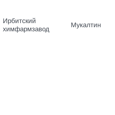
Ирбитский
Мукалтин
химфармзавод