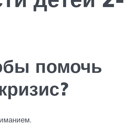
тобы помочь
кризис?
ниманием.