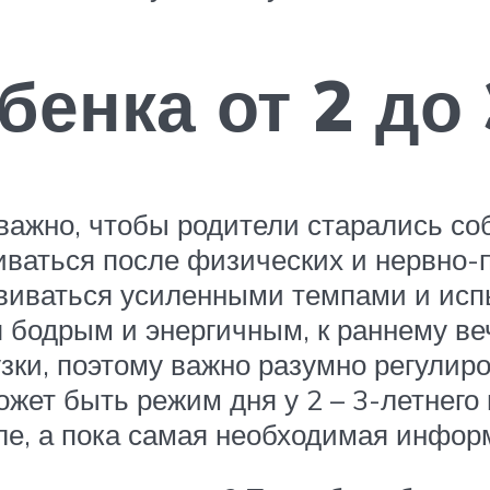
енка от 2 до 
важно, чтобы родители старались со
аться после физических и нервно-пс
виваться усиленными темпами и исп
я бодрым и энергичным, к раннему веч
ки, поэтому важно разумно регулиро
может быть режим дня у 2 – 3-летне
ле, а пока самая необходимая инфо