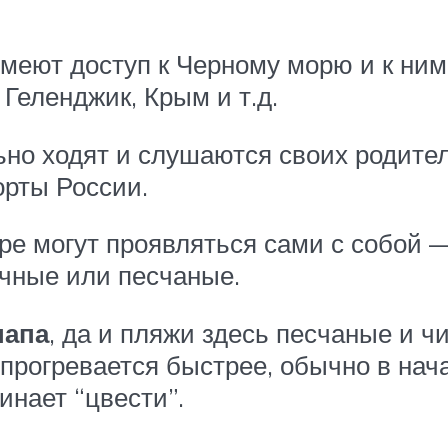
имеют доступ к Черному морю и к ни
 Геленджик, Крым и т.д.
ьно ходят и слушаются своих родите
орты России.
ре могут проявляться сами с собой 
лечные или песчаные.
напа
, да и пляжи здесь песчаные и ч
да прогревается быстрее, обычно в на
чинает “цвести”.