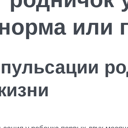
 норма или 
пульсации ро
жизни
сация у ребенка первых двух месяце