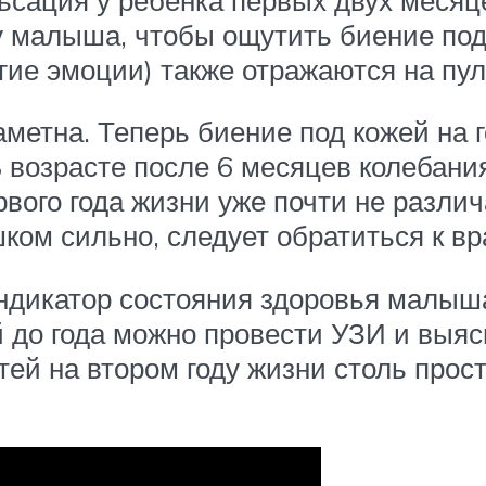
ку малыша, чтобы ощутить биение по
угие эмоции) также отражаются на пу
аметна. Теперь биение под кожей на г
В возрасте после 6 месяцев колебан
рвого года жизни уже почти не разли
ком сильно, следует обратиться к вр
ндикатор состояния здоровья малыша,
й до года можно провести УЗИ и выяс
стей на втором году жизни столь про