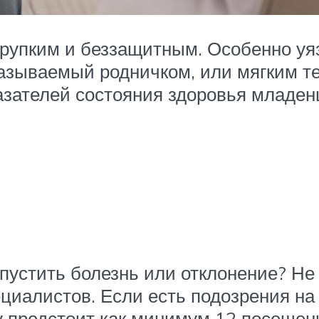
упким и беззащитным. Особенно уязв
азываемый родничком, или мягким те
азателей состояния здоровья младенц
опустить болезнь или отклонение? Н
ециалистов. Если есть подозрения на
ку предстоит как минимум 12 посещен