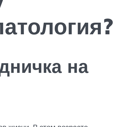
патология?
дничка на
в жизни. В этом возрасте