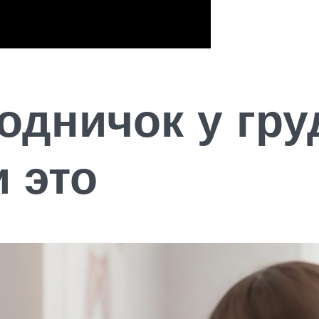
одничок у гру
 это