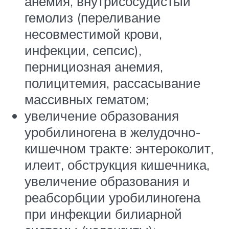
анемия, внутрисосудистый
гемолиз (переливание
несовместимой крови,
инфекции, сепсис),
пернициозная анемия,
полицитемия, рассасывание
массивных гематом;
увеличение образования
уробилиногена в желудочно-
кишечном тракте: энтероколит,
илеит, обструкция кишечника,
увеличение образования и
реабсорбции уробилиногена
при инфекции билиарной