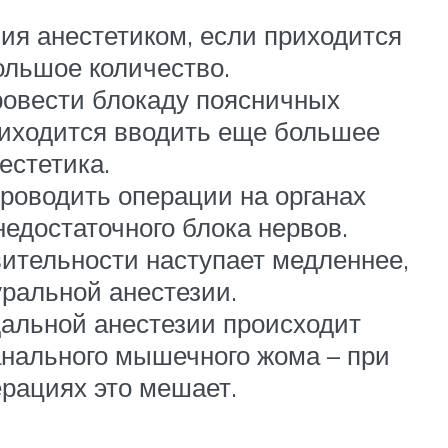
ия анестетиком, если приходится
ольшое количество.
ровести блокаду поясничных
риходится вводить еще большее
естетика.
роводить операции на органах
недостаточного блока нервов.
вительности наступает медленнее,
уральной анестезии.
дальной анестезии происходит
анального мышечного жома – при
ерациях это мешает.