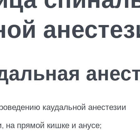
ой анестез
удальная анес
проведению каудальной анестезии
, на прямой кишке и анусе;