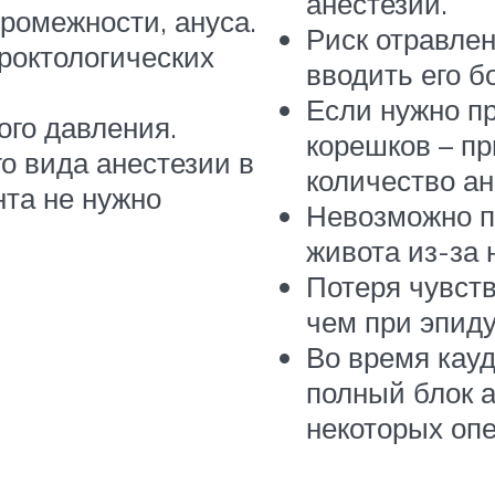
анестезии.
ромежности, ануса.
Риск отравлен
проктологических
вводить его б
Если нужно п
ого давления.
корешков – п
о вида анестезии в
количество ан
нта не нужно
Невозможно п
живота из-за 
Потеря чувст
чем при эпид
Во время кау
полный блок 
некоторых оп