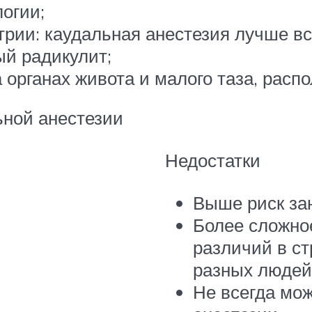
огии;
рии: каудальная анестезия лучше вс
й радикулит;
 органах живота и малого таза, расп
ьной анестезии
Недостатки
Выше риск за
Более сложно
различий в ст
разных людей
Не всегда мож