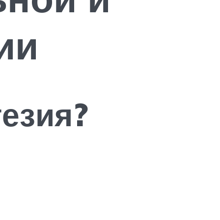
ии
тезия?