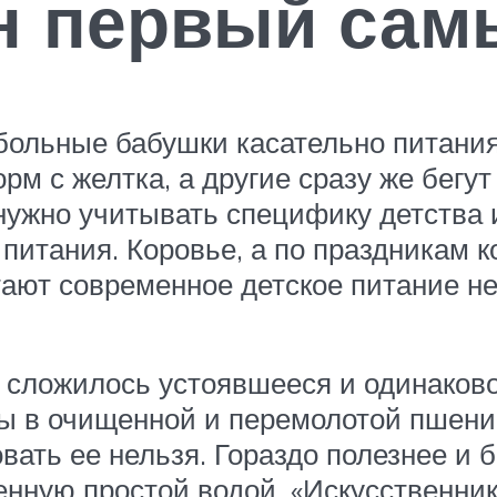
н первый са
обольные бабушки касательно питани
м с желтка, а другие сразу же бегут
нужно учитывать специфику детства 
питания. Коровье, а по праздникам к
тают современное детское питание н
 сложилось устоявшееся и одинаково
ы в очищенной и перемолотой пшениц
вать ее нельзя. Гораздо полезнее и 
енную простой водой. «Искусственни