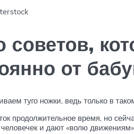
erstock
о советов, ко
янно от бабу
ваем туго ножки, ведь только в таком
ок продолжительное время, но сейчас
человечек и дают «волю движениям».