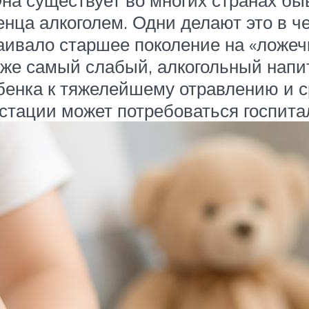
ца алкоголем. Одни делают это в че
аивало старшее поколение на «ложеч
аже самый слабый, алкогольный напи
бенка к тяжелейшему отравлению и с
устации может потребоваться госпита