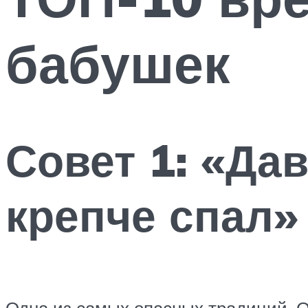
бабушек
Совет 1: «Да
крепче спал»
Одна из самых опасных традиций. 