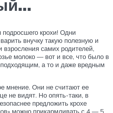
мый…
я подросшего крохи! Одни
 варить внучку такую полезную и
и взросления самих родителей,
озье молоко — вот и все, что было в
еподходящим, а то и даже вредным
е мнение. Они не считают ее
е не видят. Но опять-таки, в
безопаснее предложить крохе
ков» можно прикармливать с 4 — 5