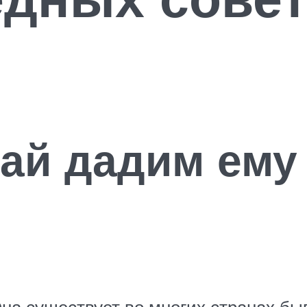
вай дадим ему
Она существует во многих странах б