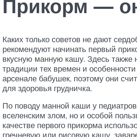
Прикорм — о
Каких только советов не дают серд
рекомендуют начинать первый прикор
вкусную манную кашу. Здесь также 
традиции тех времен и особенности 
арсенале бабушек, поэтому они счи
для здоровья грудничка.
По поводу манной каши у педиатров
вселенским злом, но и особой польз
качестве первого прикорма использо
гречневую или рисовую кашу, завар