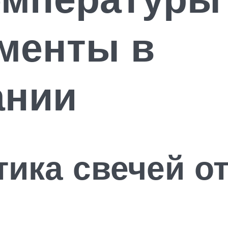
менты в
ании
ика свечей от