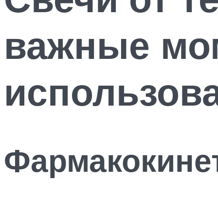
важные мо
использов
Фармакокинет