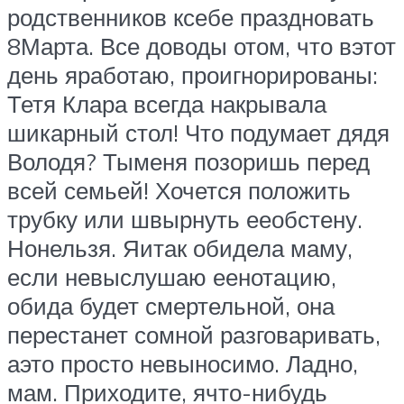
родственников ксебе праздновать
8Марта. Все доводы отом, что вэтот
день яработаю, проигнорированы:
Тетя Клара всегда накрывала
шикарный стол! Что подумает дядя
Володя? Тыменя позоришь перед
всей семьей! Хочется положить
трубку или швырнуть ееобстену.
Нонельзя. Яитак обидела маму,
если невыслушаю еенотацию,
обида будет смертельной, она
перестанет сомной разговаривать,
аэто просто невыносимо. Ладно,
мам. Приходите, ячто-нибудь