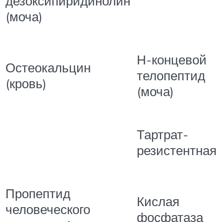
дезоксипиридинолин
(моча)
Н-концевой
Остеокальцин
телопептид
(кровь)
(моча)
Тартрат-
резистентная
Пропептид
Кислая
человеческого
фосфатаза