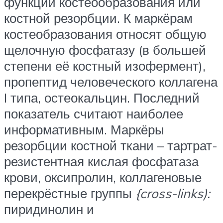
функции костеообразования или
костной резорбции. К маркёрам
костеобразования относят общую
щелочную фосфатазу (в большей
степени её костный изофермент),
пропептид человеческого коллагена
I типа, остеокальцин. Последний
показатель считают наиболее
информативным. Маркёры
резорбции костной ткани – тартрат-
резистентная кислая фосфатаза
крови, оксипролин, коллагеновые
перекрёстные группы
{cross-links):
пиридинолин и