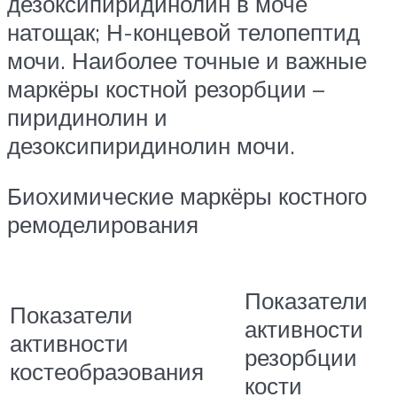
дезоксипиридинолин в моче
натощак; Н-концевой телопептид
мочи. Наиболее точные и важные
маркёры костной резорбции –
пиридинолин и
дезоксипиридинолин мочи.
Биохимические маркёры костного
ремоделирования
Показатели
Показатели
активности
активности
резорбции
костеобраэования
кости