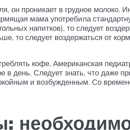
ля, он проникает в грудное молоко. 
кормящая мама употребила стандартну
гольных напитков), то следует возде
ьше, то следует воздержаться от ко
реблять кофе, Американская педиат
фе в день. Следует знать, что даже 
покойным и возбужденным. Со времен
: необходимо