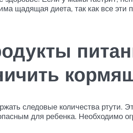
има щадящая диета, так как все эт
одукты питан
ничить кормя
ржать следовые количества ртути. Э
 опасным для ребенка. Необходимо о