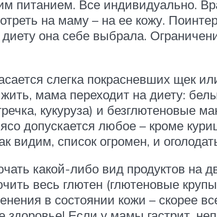
оим питанием. Все индивидуально. Вр
треть на маму – на ее кожу. Поинтере
 диету она себе выбрала.
Ограничени
асается слегка покрасневших щек или
ить, мама переходит на диету:
белы
гречка, кукуруза) и безглютеновые м
мясо допускается любое – кроме кур
ак видим, список огромен, и оголода
чать какой-либо вид продуктов на д
чить весь глютен (глютеновые крупы,
нения в состоянии кожи – скорее все
е здоровье! Если у мамы гастрит, н