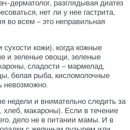
ач-дерматолог, разглядывая диатез
соваться, нет ли у нее гастрита,
я во всем – это неправильная
 сухости кожи), когда кожные
е и зеленые овощи, зеленые
акароны, сладости – мармелад,
ицы, белая рыба, кисломолочные
ть невозможно.
ве недели и внимательно следить за
 хлеб, макароны). Если в течение
го, дело не в питании мамы. И в
еполадки с желчным пузырем или