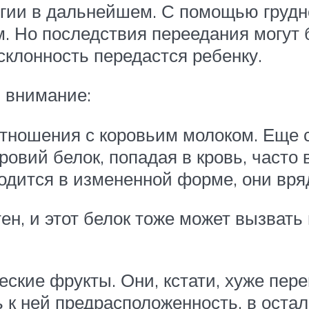
ргии в дальнейшем. С помощью грудн
м. Но последствия переедания могут
 склонность передастся ребенку.
ь внимание:
отношения с коровьим молоком. Еще с
Коровий белок, попадая в кровь, част
одится в измененной форме, они вряд
ен, и этот белок тоже может вызват
еские фрукты. Они, кстати, хуже пер
ь к ней предрасположенность, в оста