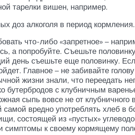
ной тарелки вишен, например.
ных доз алкоголя в период кормления.
бовать что-либо «запретное» – наприм
ь, а попробуйте. Съешьте половинку 
ий день съешьте еще половинку. Есл
зойдет.
Главное – не забивайте голов
чной жизни знали, что переедать не
о бутербродов с клубничным вареньем
ожная сыпь вовсе не от клубничного в
 ей самой вредно употреблять хлеб в 
ищи, состоящей из «пустых» углеводов
и симптомы к своему кормящему пол