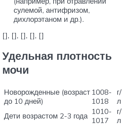
(например, при отравлении
сулемой, антифризом,
дихлорэтаном и др.).
[], [], [], [], []
Удельная плотность
мочи
Новорожденные (возраст
1008-
г/
до 10 дней)
1018
л
1010-
г/
Дети возрастом 2-3 года
1017
л