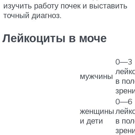
изучить работу почек и выставить
точный диагноз.
Лейкоциты в моче
0—3
лейк
мужчины
в пол
зрен
0—6
женщины
лейк
и дети
в пол
зрен