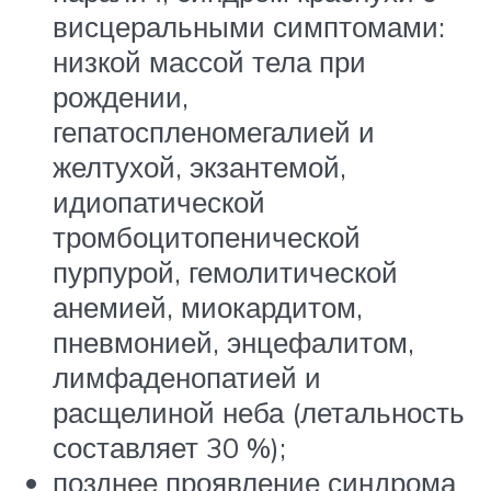
висцеральными симптомами:
низкой массой тела при
рождении,
гепатоспленомегалией и
желтухой, экзантемой,
идиопатической
тромбоцитопенической
пурпурой, гемолитической
анемией, миокардитом,
пневмонией, энцефалитом,
лимфаденопатией и
расщелиной неба (летальность
составляет 30 %);
позднее проявление синдрома