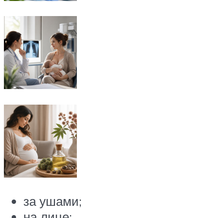
за ушами;
на лице;