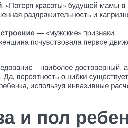
й
. «Потеря красоты» будущей мамы в
шенная раздражительность и капризн
астроение
— «мужские» признаки.
 женщина почувствовала первое движ
едование – наиболее достоверный, а
 Да, вероятность ошибки существует
 ребенка, используя инвазивные рас
за и пол ребе