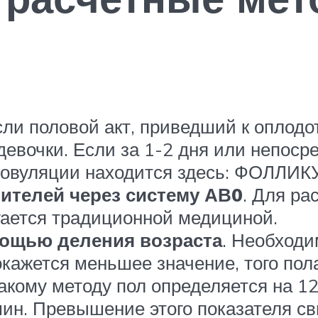
сли половой акт, приведший к оплодо
девочки. Если за 1-2 дня или непоср
ор овуляции находится здесь: ФОЛЛ
ителей через систему АВ0
. Для ра
гается традиционной медициной.
мощью деления возраста
. Необходи
 окажется меньшее значение, того пол
такому методу пол определяется на 
мин. Превышение этого показателя св