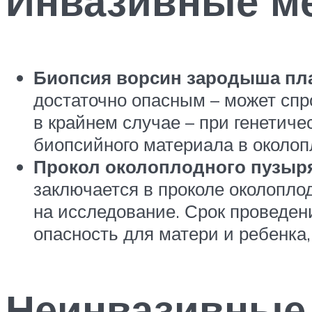
Инвазивные м
Биопсия ворсин зародыша пл
достаточно опасным – может сп
в крайнем случае – при генетич
биопсийного материала в около
Прокол околоплодного пузыря
заключается в проколе околопло
на исследование. Срок проведен
опасность для матери и ребенк
Неинвазивные 