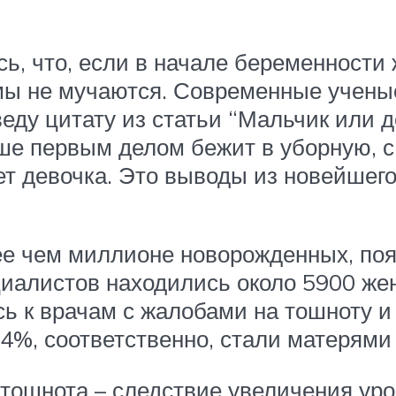
, что, если в начале беременности 
амы не мучаются. Современные учен
веду цитату из статьи “Мальчик или 
е первым делом бежит в уборную, с 
удет девочка. Это выводы из новейше
е чем миллионе новорожденных, поя
ециалистов находились около 5900 же
 к врачам с жалобами на тошноту и 
44%, соответственно, стали матерями
 тошнота – следствие увеличения уро