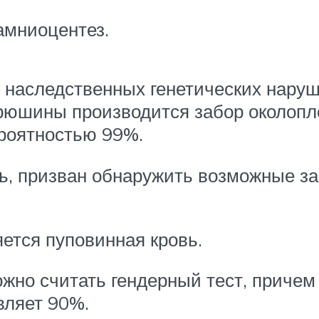
амниоцентез.
 наследственных генетических наруш
брюшины производится забор околоп
ероятностью 99%.
дь, призван обнаружить возможные з
ется пуповинная кровь.
но считать гендерный тест, причем 
вляет 90%.