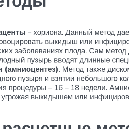
етоды
аценты
– хориона. Данный метод дае
ровоцировать выкидыш или инфициро
еских заболеваниях плода. Сам метод
плодный пузырь вводят длинные спе
 (амниоцентез)
. Метод также диск
дного пузыря и взятии небольшого к
ия процедуры – 16 – 18 недели. Амни
а, угрожая выкидышем или инфициро
расчетные мет