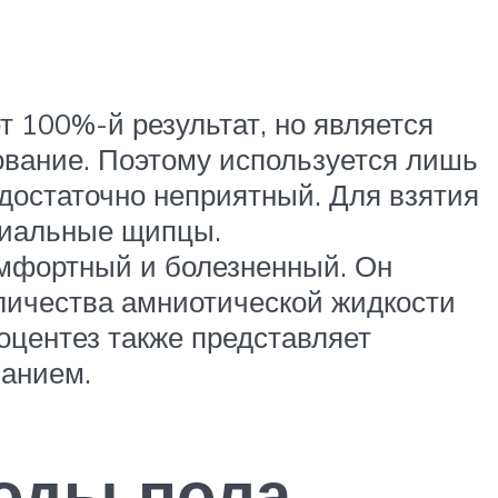
т 100%-й результат, но является
вание. Поэтому используется лишь
 достаточно неприятный. Для взятия
циальные щипцы.
омфортный и болезненный. Он
оличества амниотической жидкости
оцентез также представляет
ванием.
оды пола