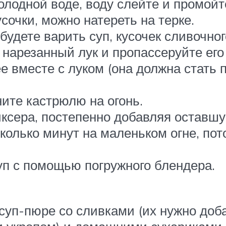
олодной воде, воду слейте и промойт
очки, можно натереть на терке.
удете варить суп, кусочек сливочног
 нарезанный лук и пропассеруйте его 
е вместе с луком (она должна стать п
ите кастрюлю на огонь.
ксера, постепенно добавляя оставшу
есколько минут на маленьком огне, по
п с помощью погружного блендера.
суп-пюре со сливками (их нужно доба