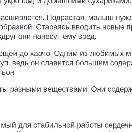
ли укропом) и домашними сухариками.
расширяется. Подрастая, малыш нужд
образной. Стараясь вводить новые пр
вдруг они нанесут ему вред.
рщей до харчо. Одним из любимых мн
суп, ведь он славится большим соде
льон.
аты разными веществами. Они содерж
имый для стабильной работы сердеч