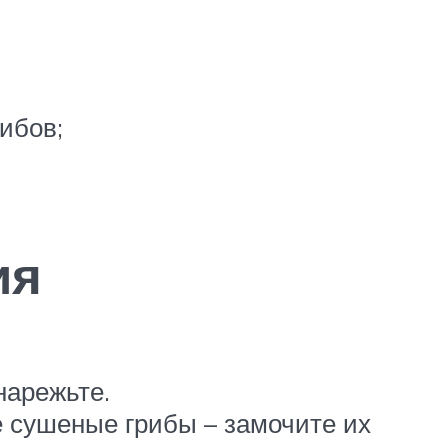
ибов;
ия
нарежьте.
е сушеные грибы – замочите их