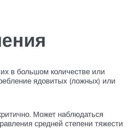
ления
 их в большом количестве или
требление ядовитых (ложных) или
 критично. Может наблюдаться
травления средней степени тяжести