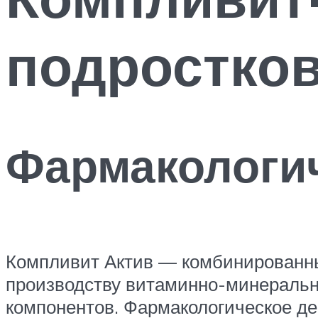
подростко
Фармакологи
Компливит Актив — комбинированны
производству витаминно-минеральны
компонентов. Фармакологическое д