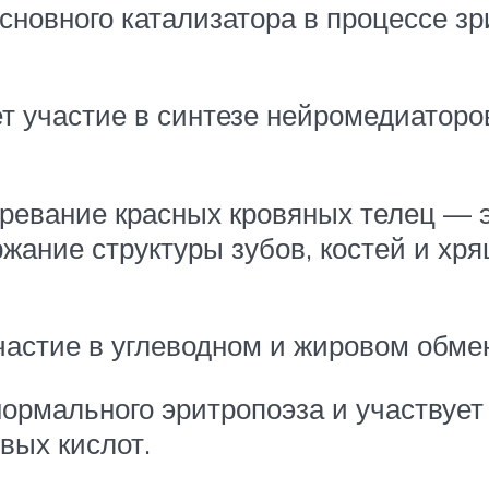
новного катализатора в процессе зр
 участие в синтезе нейромедиаторов
зревание красных кровяных телец — 
жание структуры зубов, костей и хря
астие в углеводном и жировом обмен
ормального эритропоэза и участвует
вых кислот.