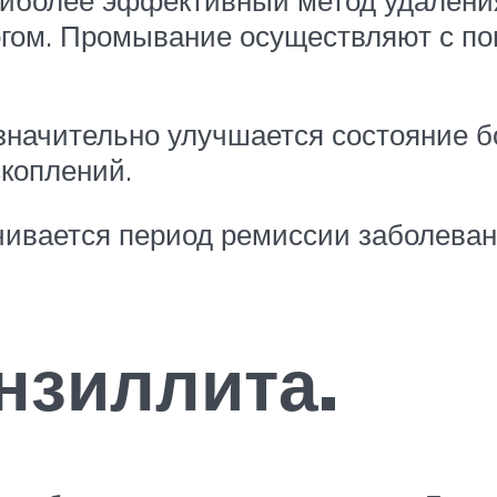
огом. Промывание осуществляют с п
начительно улучшается состояние бо
коплений.
чивается период ремиссии заболеван
нзиллита.