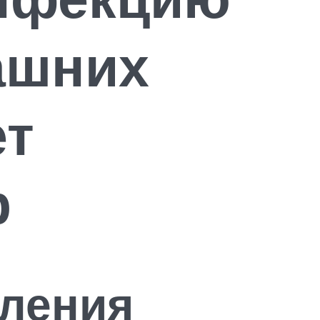
ашних
ет
р
аления