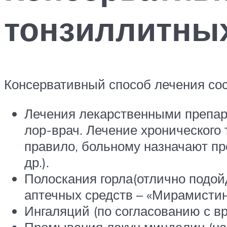
тонзиллитны
Консервативный способ лечения сос
Лечения лекарственными препара
лор-врач. Лечение хронического 
правило, больному назначают пр
др.).
Полоскания горла(отлично подой
аптечных средств – «Мирамистин»,
Ингаляций (по согласованию с вр
Промывания лакун миндалин (на