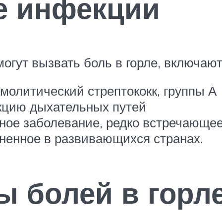
е инфекции
огут вызвать боль в горле, включают
емолитический стрептококк, группы А
кцию дыхательных путей
ное заболевание, редко встречающе
аненное в развивающихся странах.
ы болей в горл