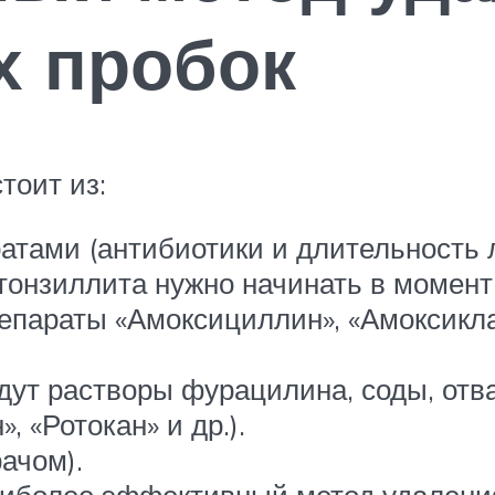
х пробок
тоит из:
тами (антибиотики и длительность 
тонзиллита нужно начинать в момент 
епараты «Амоксициллин», «Амоксикла
дут растворы фурацилина, соды, отв
 «Ротокан» и др.).
ачом).
иболее эффективный метод удаления