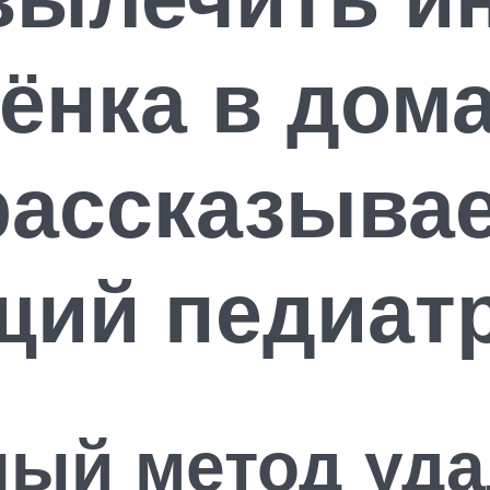
бёнка в дом
рассказыва
щий педиат
ный метод уд