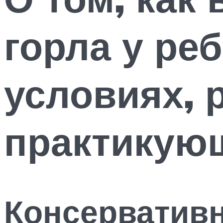
горла у ре
условиях, 
практикую
Консерватив