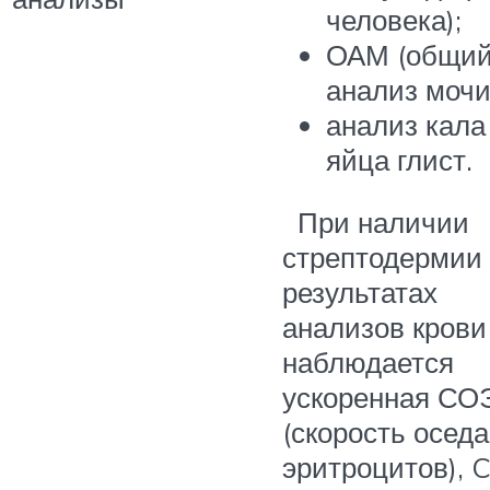
человека);
ОАМ (общи
анализ мочи
анализ кала
яйца глист.
При наличии
стрептодермии
результатах
анализов крови
наблюдается
ускоренная СО
(скорость осед
эритроцитов), C