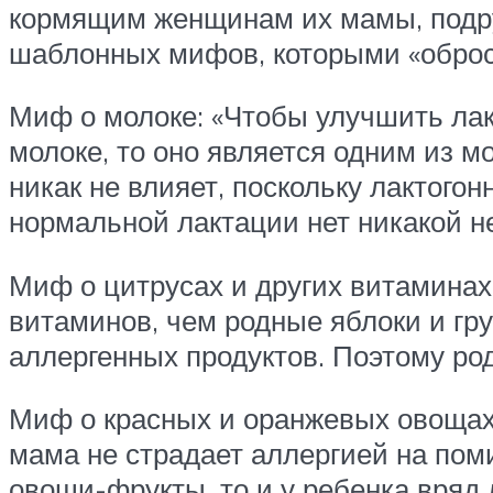
кормящим женщинам их мамы, подру
шаблонных мифов, которыми «оброс
Миф о молоке: «Чтобы улучшить лакт
молоке, то оно является одним из м
никак не влияет, поскольку лактогон
нормальной лактации нет никакой н
Миф о цитрусах и других витаминах:
витаминов, чем родные яблоки и гр
аллергенных продуктов. Поэтому род
Миф о красных и оранжевых овощах 
мама не страдает аллергией на пом
овощи-фрукты, то и у ребенка вряд 