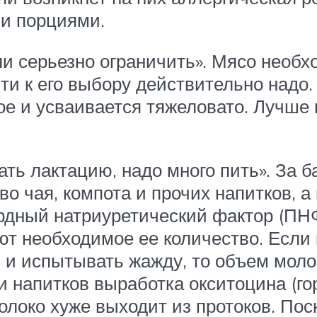
и порциями.
и серьезно ограничить». Мясо необх
йти к его выбору действительно надо.
ное и усваивается тяжеловато. Лучше
ь лактацию, надо много пить». За б
во чая, компота и прочих напитков, 
сердный натриуретический фактор (П
ют необходимое ее количество. Если
 и испытывать жажду, то объем моло
 напитков выработка окситоцина (гор
молоко хуже выходит из протоков. По