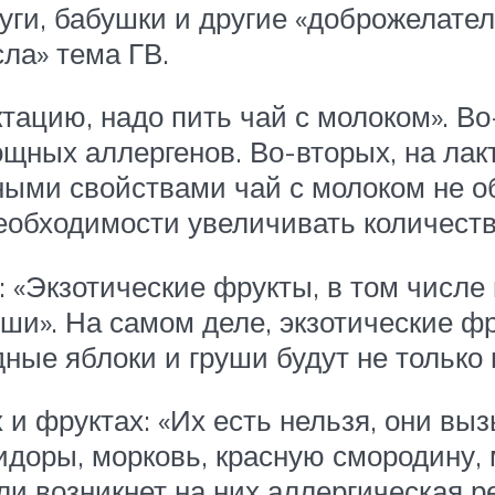
ги, бабушки и другие «доброжелател
ла» тема ГВ.
ацию, надо пить чай с молоком». Во
ощных аллергенов. Во-вторых, на лак
ными свойствами чай с молоком не об
еобходимости увеличивать количеств
 «Экзотические фрукты, в том числе
уши». На самом деле, экзотические ф
ные яблоки и груши будут не только 
и фруктах: «Их есть нельзя, они выз
идоры, морковь, красную смородину,
ли возникнет на них аллергическая р