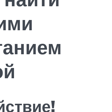
ими
танием
ой
йствие!