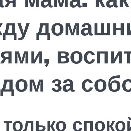
жду домашн
ями, воспи
одом за соб
 только споко