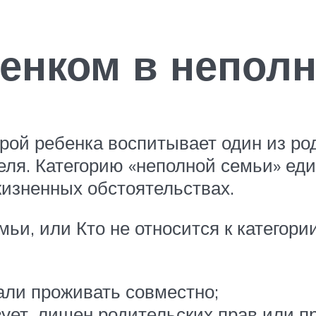
енком в неполн
рой ребенка воспитывает один из род
теля. Категорию «неполной семьи» ед
изненных обстоятельствах.
ьи, или Кто не относится к категори
али проживать совместно;
твует, лишен родительских прав или 