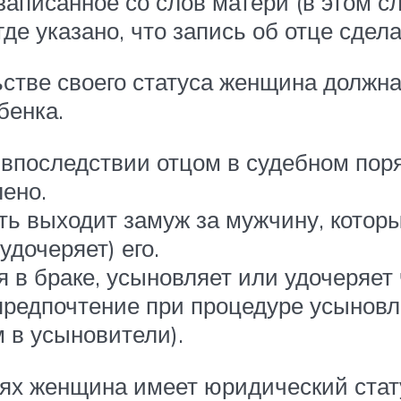
 записанное со слов матери (в этом 
е указано, что запись об отце сдела
ьстве своего статуса женщина должн
бенка.
 впоследствии отцом в судебном поря
лено.
ать выходит замуж за мужчину, котор
дочеряет) его.
в браке, усыновляет или удочеряет ч
. предпочтение при процедуре усынов
 в усыновители).
ях женщина имеет юридический стату