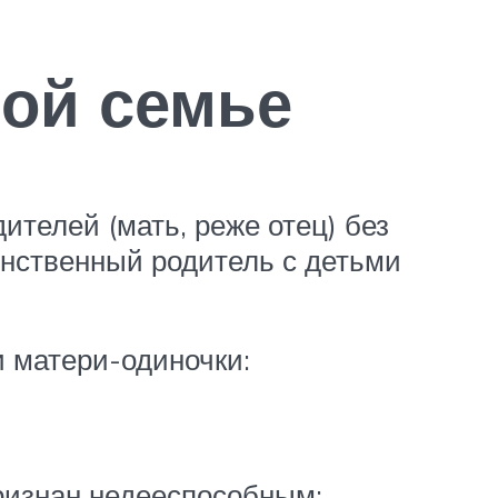
ой семье
ителей (мать, реже отец) без
инственный родитель с детьми
и матери-одиночки:
признан недееспособным;