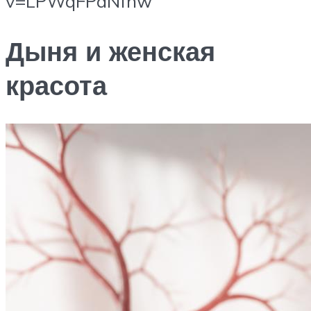
v=LPWqFPaNfnw
Дыня и женская
красота