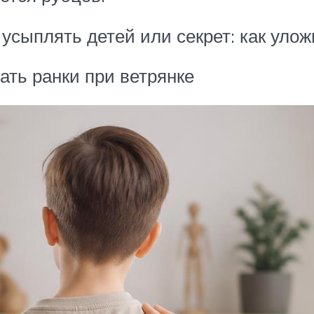
 усыплять детей или секрет: как уло
ать ранки при ветрянке