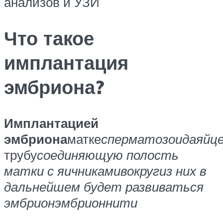
анализов и УЗИ
Что такое
имплантация
эмбриона?
Имплантацией
эмбриона
матке
сперматозоида
яйц
трубу
соединяющую полость
матки с яичниками
вокруг
из них в
дальнейшем будет развиваться
эмбрион
эмбрион
нити