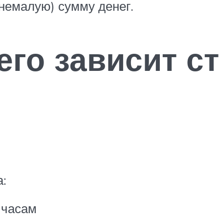
немалую) сумму денег.
чего зависит с
:
 часам