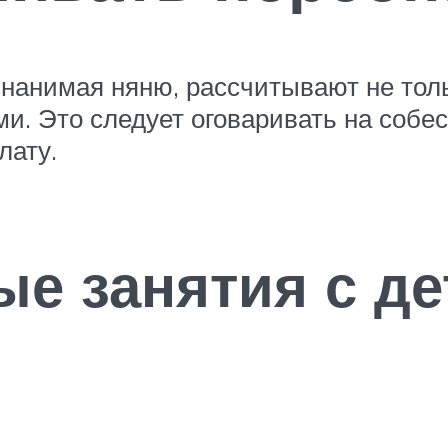
 нанимая няню, рассчитывают не тольк
и. Это следует оговаривать на собе
лату.
е занятия с д