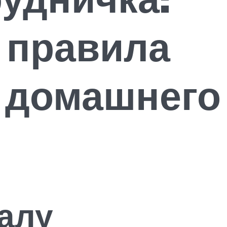
 правила
 домашнего
алу