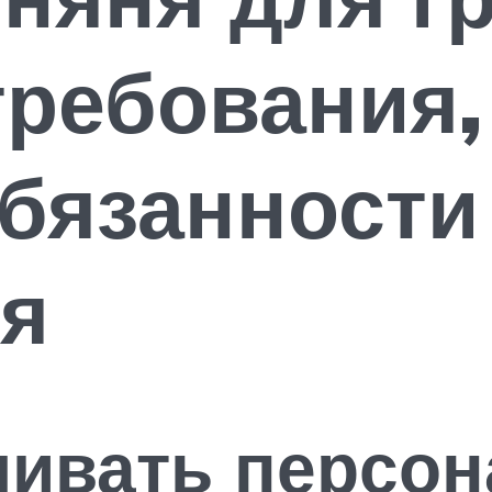
ребования,
обязанности
ля
чивать персон