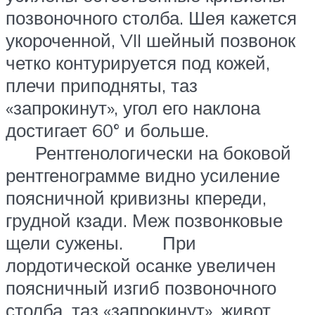
позвоночного столба. Шея кажется
укороченной, VII шейный позвонок
четко контурируется под кожей,
плечи приподняты, таз
«запрокинут», угол его наклона
достигает 60° и больше.
Рентгенологически на боковой
рентгенограмме видно усиление
поясничной кривизны кпереди,
грудной кзади. Меж позвонковые
щели сужены. При
лордотической осанке увеличен
поясничный изгиб позвоночного
столба, таз «запрокинут», живот