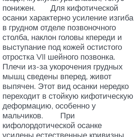
понижен. Для кифотической
осанки характерно усиление изгиба
в грудном отделе позвоночного
столба, наклон головы кпереди и
выступание под кожей остистого
отростка VII шейного позвонка.
Плечи из-за укорочения грудных
мышц сведены вперед, живот
выпячен. Этот вид осанки нередко
переходит в стойкую кифотическую
деформацию, особенно у
мальчиков. При
кифолордотической осанке
усилены естественные кривизны