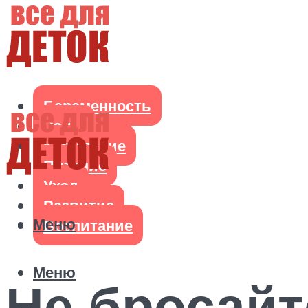
Беременность
Роды
Кормление
Питание
Уход
Развитие
Меню
Воспитание
Меню
Не бросайт