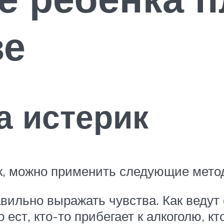
ве
а истерик
ик, можно применить следующие мето
но выражать чувства. Как ведут се
ест, кто-то прибегает к алкоголю, кт