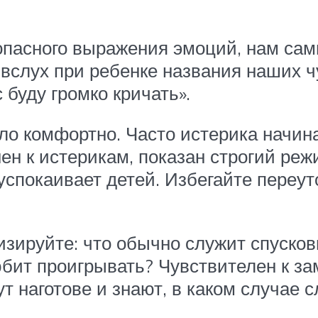
опасного выражения эмоций, нам сам
вслух при ребенке названия наших ч
 буду громко кричать».
омфортно. Часто истерика начинает
нен к истерикам, показан строгий ре
успокаивает детей. Избегайте переут
уйте: что обычно служит спусковы
бит проигрывать? Чувствителен к з
т наготове и знают, в каком случае с