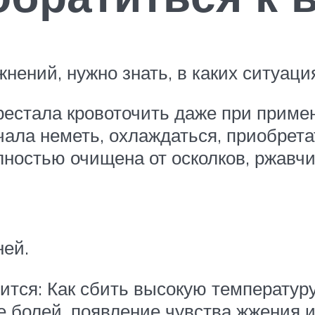
нений, нужно знать, в каких ситуаци
ерестала кровоточить даже при приме
чала неметь, охлаждаться, приобрета
лностью очищена от осколков, ржавчи
ней.
ится: Как сбить высокую температу
е болей, появление чувства жжения 