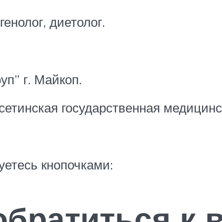
енолог, диетолог.
п” г. Майкоп.
сетинская государственная медицинс
уетесь кнопочками:
обратиться к 