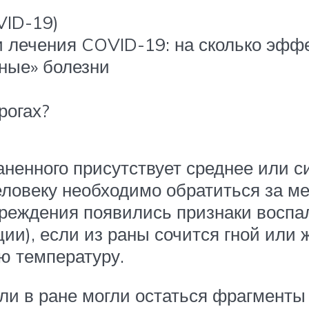
VID-19)
и лечения COVID-19: на сколько эфф
ные» болезни
рогах?
аненного присутствует среднее или с
еловеку необходимо обратиться за м
реждения появились признаки воспал
и), если из раны сочится гной или ж
ю температуру.
сли в ране могли остаться фрагменты