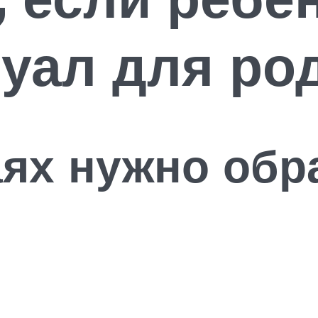
уал для ро
аях нужно обр