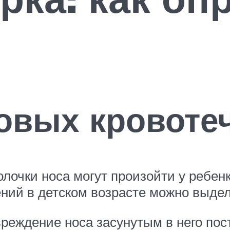
вых кровотеч
лочки носа могут произойти у ребен
ений в детском возрасте можно выде
вреждение носа засунутым в него по