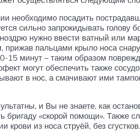
ии необходимо посадить пострадавше
ется сильно запрокидывать голову бо
 ноздрю нужно ввести ватный или м
, прижав пальцами крыло носа снару
10-15 минут – таким образом повреж
ект могут обеспечить также сосудо
апывают в нос, а смачивают ими тамп
льтатны, и Вы не знаете, как остано
ь бригаду «скорой помощи». Также сл
крови из носа струёй, без сгустков