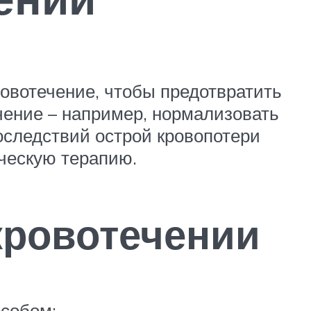
овотечение, чтобы предотвратить
чение – например, нормализовать
оследствий острой кровопотери
ческую терапию.
кровотечении
особом: