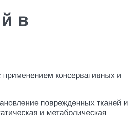
й в
с применением консервативных и
тановление поврежденных тканей и
татическая и метаболическая