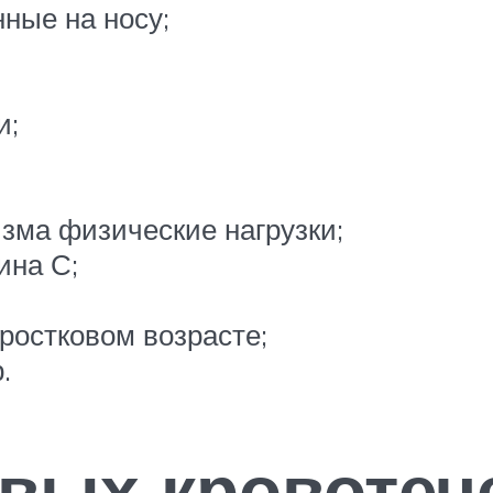
ные на носу;
и;
изма физические нагрузки;
ина С;
ростковом возрасте;
.
вых кровотеч