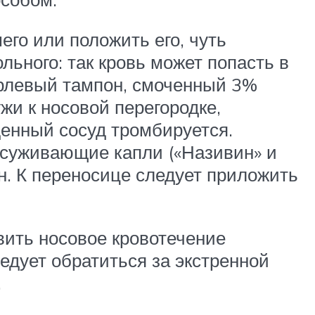
го или положить его, чуть
льного: так кровь может попасть в
арлевый тампон, смоченный 3%
жи к носовой перегородке,
денный сосуд тромбируется.
суживающие капли («Називин» и
он. К переносице следует приложить
вить носовое кровотечение
едует обратиться за экстренной
.