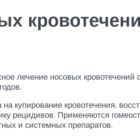
ых кровотечени
сное лечение носовых кровотечений 
тодов.
 на купирование кровотечения, восс
ику рецидивов. Применяются гомеос
тных и системных препаратов.