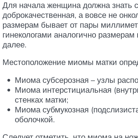
Для начала женщина должна знать с
доброкачественная, а вовсе не онко
размерам бывает от пары миллимет
гинекологами аналогично размерам м
далее.
Местоположение миомы матки опре
Миома субсерозная – узлы распо
Миома интерстициальная (внутр
стенках матки;
Миома субмукозная (подслизистая
оболочкой.
Следует отметить, что миома на нож