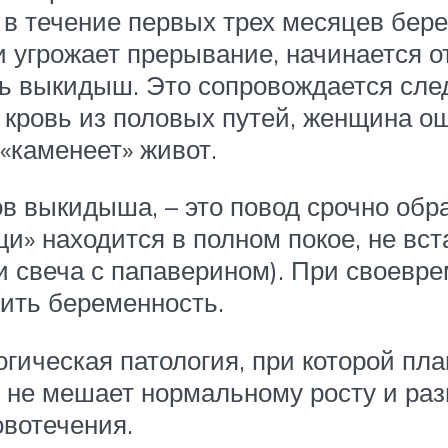
 в течение первых трех месяцев бере
 угрожает прерывание, начинается о
ть выкидыш. Это сопровождается сл
 кровь из половых путей, женщина о
 «каменеет» живот.
 выкидыша, – это повод срочно обр
» находится в полном покое, не вста
и свеча с папаверином). При своевр
ить беременность.
гическая патология, при которой пл
е не мешает нормальному росту и раз
овотечения.