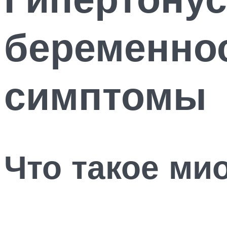
беременнос
симптомы
Что такое ми