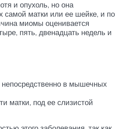
тя и опухоль, но она
х самой матки или ее шейке, и по
личина миомы оценивается
тыре, пять, двенадцать недель и
я непосредственно в мышечных
ти матки, под ее слизистой
стью этого заболевания, так как