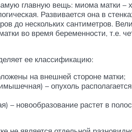
амую главную вещь: миома матки – хо
логическая. Развивается она в стенка
ров до нескольких сантиметров. Ве
атки во время беременности, т.е. че
деляет ее классификацию:
ложены на внешней стороне матки;
имышечная) – опухоль располагаетс
) – новообразование растет в полос
ке не является отдельной разновидно