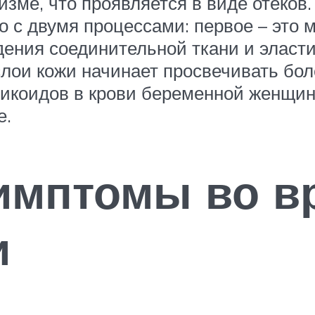
изме, что проявляется в виде отеков
о с двумя процессами: первое – это 
дения соединительной ткани и эласти
ои кожи начинает просвечивать более
икоидов в крови беременной женщины
е.
имптомы во в
и