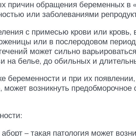
тых причин обращения беременных в 
ностью или заболеваниями репродукт
еления с примесью крови или кровь,
оженицы или в послеродовом период
ечений может сильно варьироваться 
ви на белье, до обильных и длительн
ке беременности и при их появлении
, может возникнуть предобморочное 
ности:
борт – такая патология может возни