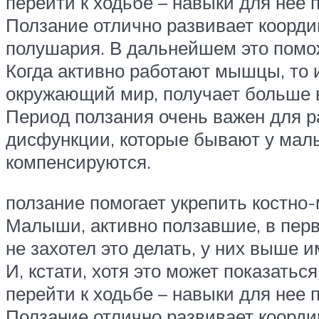
перейти к ходьбе – навыки для нее 
Ползание отлично развивает коорди
полушария. В дальнейшем это помож
Когда активно работают мышцы, то 
окружающий мир, получает больше в
Период ползания очень важен для р
дисфункции, которые бывают у малы
компенсируются.
ползание помогает укрепить костно-
Малыши, активно ползавшие, в перв
не захотел это делать, у них выше 
И, кстати, хотя это может показать
перейти к ходьбе – навыки для нее 
Ползание отлично развивает коорди