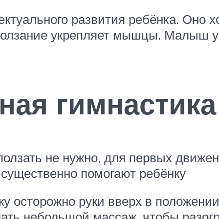
ектуального развития ребёнка. Оно 
олзание укрепляет мышцы. Малыш уч
ная гимнастика
 ползать не нужно, для первых движе
 существенно помогают ребёнку
у осторожно руки вверх в положении 
елать небольшой массаж, чтобы раз