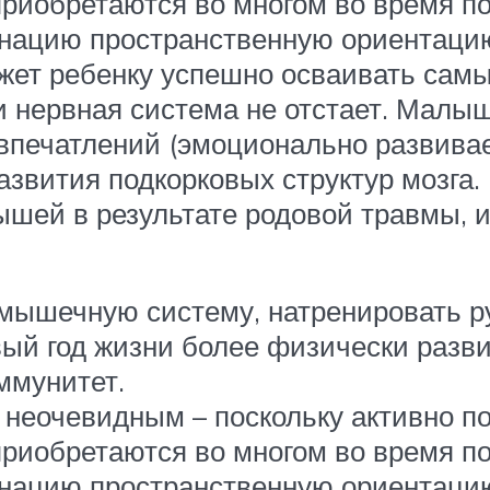
приобретаются во многом во время п
нацию пространственную ориентацию
ет ребенку успешно осваивать самы
и нервная система не отстает. Малыш
печатлений (эмоционально развивае
азвития подкорковых структур мозг
шей в результате родовой травмы, и
мышечную систему, натренировать рук
ый год жизни более физически развит
иммунитет.
ся неочевидным – поскольку активно 
приобретаются во многом во время п
нацию пространственную ориентацию