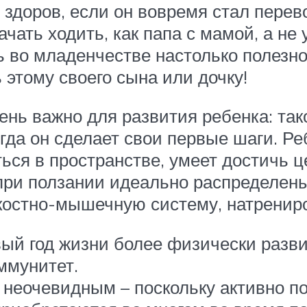
доров, если он вовремя стал перевор
чать ходить, как папа с мамой, а не
ь во младенчестве настолько полезно
этому своего сына или дочку!
ень важно для развития ребенка: тако
огда он сделает свои первые шаги. Р
ься в пространстве, умеет достичь ц
ри ползании идеально распределены
костно-мышечную систему, натрениров
ый год жизни более физически развит
иммунитет.
ся неочевидным – поскольку активно 