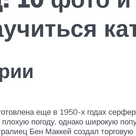
учиться ка
ории
готовлена еще в 1950-х годах серфер
в плохую погоду, однако широкую поп
стралиец Бен Маккей создал торговую