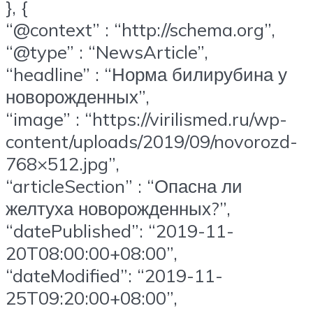
}, {
“@context” : “http://schema.org”,
“@type” : “NewsArticle”,
“headline” : “Норма билирубина у
новорожденных”,
“image” : “https://virilismed.ru/wp-
content/uploads/2019/09/novorozd-
768×512.jpg”,
“articleSection” : “Опасна ли
желтуха новорожденных?”,
“datePublished”: “2019-11-
20T08:00:00+08:00”,
“dateModified”: “2019-11-
25T09:20:00+08:00”,