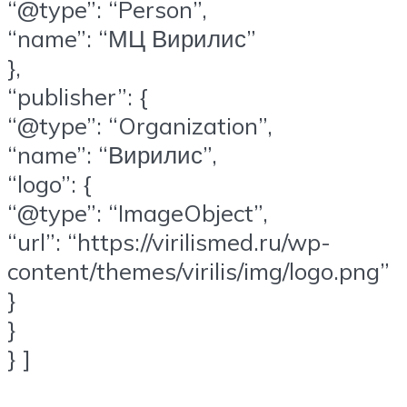
“@type”: “Person”,
“name”: “МЦ Вирилис”
},
“publisher”: {
“@type”: “Organization”,
“name”: “Вирилис”,
“logo”: {
“@type”: “ImageObject”,
“url”: “https://virilismed.ru/wp-
content/themes/virilis/img/logo.png”
}
}
} ]