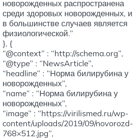
новорожденных распространена
среди здоровых новорожденных, и
в большинстве случаев является
физиологической.”
}, {
“@context” : “http://schema.org”,
“@type” : “NewsArticle”,
“headline” : “Норма билирубина у
новорожденных”,
“name” : “Норма билирубина у
новорожденных”,
“image” : “https://virilismed.ru/wp-
content/uploads/2019/09/novorozd-
768×512.jpg”,