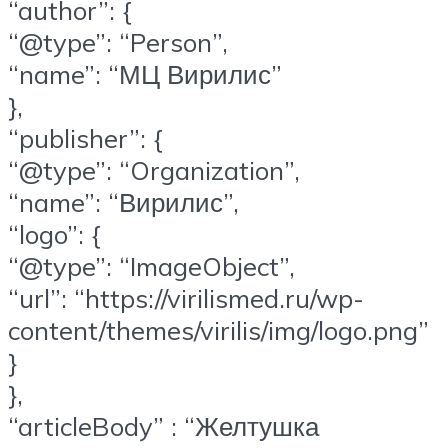
“author”: {
“@type”: “Person”,
“name”: “МЦ Вирилис”
},
“publisher”: {
“@type”: “Organization”,
“name”: “Вирилис”,
“logo”: {
“@type”: “ImageObject”,
“url”: “https://virilismed.ru/wp-
content/themes/virilis/img/logo.png”
}
},
“articleBody” : “Желтушка