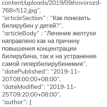
content/uploads/2019/09/novorozd-
768×512.jpg”,
“articleSection” : “Как понизить
билирубин у детей?”,
“articleBody” : “Лечение желтухи
направлено как на причину
повышения концентрации
билирубина, так и на устранение
самой гипербилирубинемии”,
“datePublished”: “2019-11-
20T08:00:00+08:00”,
“dateModified”: “2019-11-
25T09:20:00+08:00”,
“author”: {