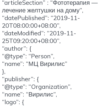
“articleSection” : “Фототерапия —
лечение желтушки на дому”,
“datePublished”: “2019-11-
20T08:00:00+08:00”,
“dateModified”: “2019-11-
25T09:20:00+08:00”,
“author”: {
“@type”: “Person”,
“name”: “МЦ Вирилис”
},
“publisher”: {
“@type”: “Organization”,
“name”: “Вирилис”,
“logo”: {