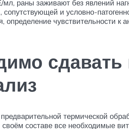
/мл, раны заживают без явлений наг
 сопутствующей и условно-патогенно
я, определение чувствительности к 
димо сдавать
ализ
 предварительной термической обрабо
в своём составе все необходимые в