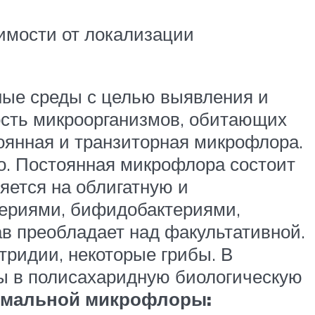
имости от локализации
ные среды с целью выявления и
сть микроорганизмов, обитающих
тоянная и транзиторная микрофлора.
о. Постоянная микрофлора состоит
яется на облигатную и
териями, бифидобактериями,
в преобладает над факультативной.
тридии, некоторые грибы. В
ы в полисахаридную биологическую
рмальной микрофлоры: