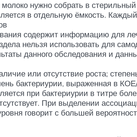
молоко нужно собрать в стерильный
вляется в отдельную ёмкость. Кажды
ов
ования содержит информацию для леч
здела нельзя использовать для само
льтаты данного обследования и данны
аличие или отсутствие роста; степе
пень бактериурии, выраженная в КОЕ/
яется при бактериурии в титре боле
тсутствует. При выделении ассоциац
ровня говорит с большей вероятнос