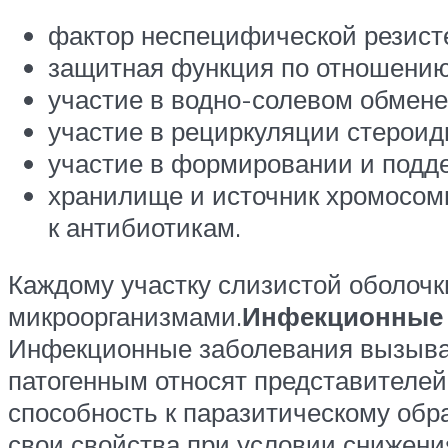
фактор неспецифической резист
защитная функция по отношению 
участие в водно-солевом обмене
участие в рециркуляции стероид
участие в формировании и подд
хранилище и источник хромосомн
к антибиотикам.
Каждому участку слизистой оболочк
микроорганизмами.
Инфекционные 
Инфекционные заболевания вызываю
патогенным относят представителей
способность к паразитическому обра
свои свойства при условии снижени