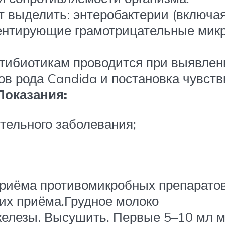
т выделить: энтеробактерии (включая
ментирующие грамотрицательные ми
тибиотикам проводится при выявлени
в рода Candida и постановка чувств
Показания:
ельного заболевания;
приёма противомикробных препаратов
 их приёма.Грудное молоко
елезы. Высушить. Первые 5–10 мл мо