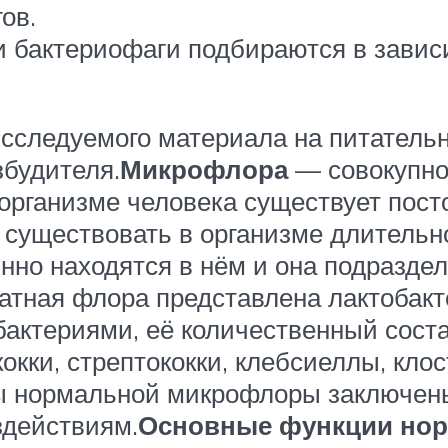
ов.
и бактериофаги подбираются в завис
исследуемого материала на питатель
будителя.
Микрофлора
— совокупно
 организме человека существует пос
 существовать в организме длительн
нно находятся в нём и она подраздел
атная флора представлена лактобак
актериями, её количественный соста
кки, стрептококки, клебсиеллы, клос
ы нормальной микрофлоры заключен
здействиям.
Основные функции но