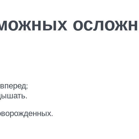
зможных ослож
вперед;
дышать.
оворожденных.