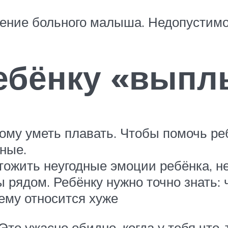
ение больного малыша. Недопустимо 
ебёнку «выпл
ому уметь плавать. Чтобы помочь ре
ные.
тожить неугодные эмоции ребёнка, не
вы рядом. Ребёнку нужно точно знать:
нему относится хуже
«Это ужасно обидно, когда у тебя что-