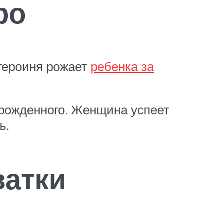
ро
 героиня рожает
ребенка за
орожденного. Женщина успеет
ь.
ватки