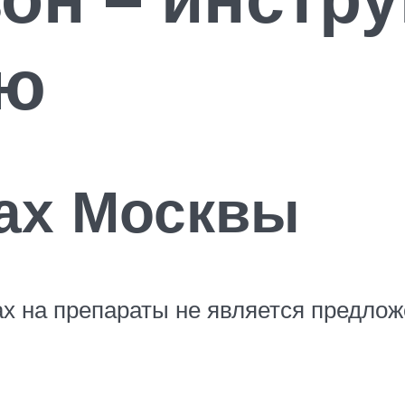
ию
ках Москвы
 на препараты не является предлож