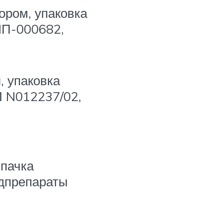
ором, упаковка
ЛП-000682,
, упаковка
П N012237/02,
 пачка
едпрепараты