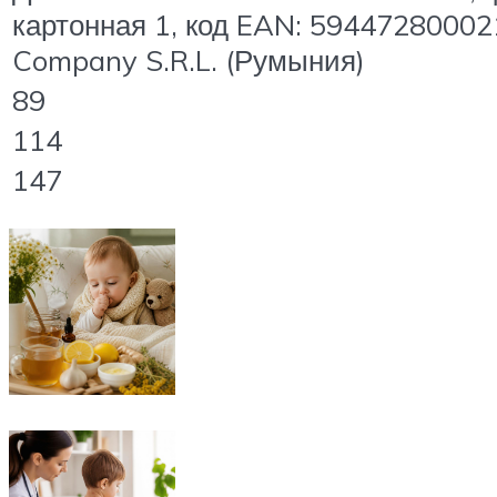
картонная 1, код EAN: 5944728000
Company S.R.L. (Румыния)
89
114
147