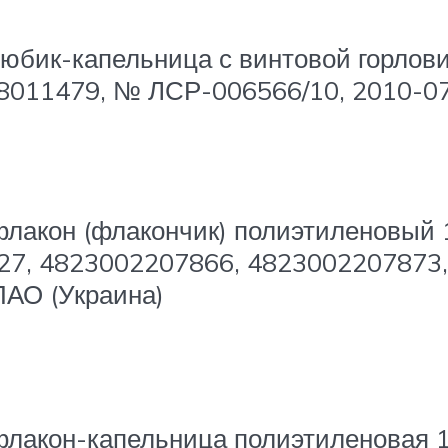
тюбик-капельница с винтовой горлови
988011479, № ЛСР-006566/10, 2010-0
флакон (флакончик) полиэтиленовый 
727, 4823002207866, 4823002207873,
АО (Украина)
флакон-капельница полиэтиленовая 1