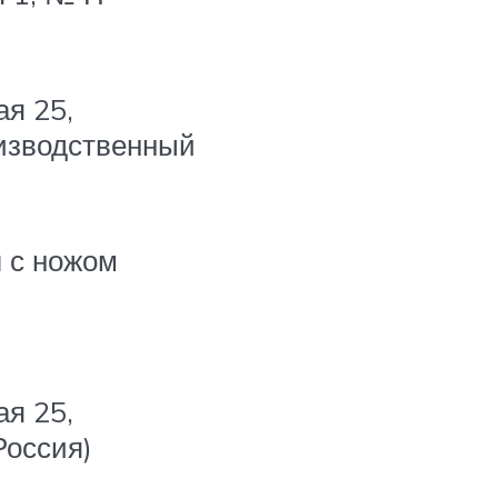
ая 25,
изводственный
л с ножом
ая 25,
Россия)