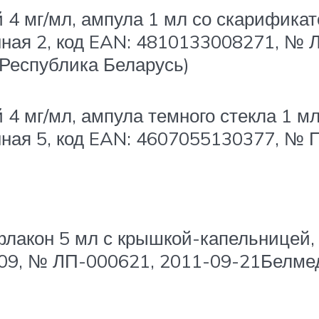
 4 мг/мл, ампула 1 мл со скарификат
онная 2, код EAN: 4810133008271, № 
Республика Беларусь)
4 мг/мл, ампула темного стекла 1 мл
онная 5, код EAN: 4607055130377, № 
флакон 5 мл с крышкой-капельницей,
809, № ЛП-000621, 2011-09-21Белм